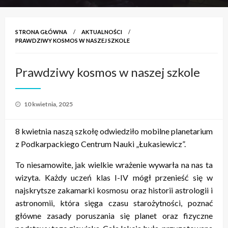
STRONA GŁÓWNA
AKTUALNOŚCI
PRAWDZIWY KOSMOS W NASZEJ SZKOLE
Prawdziwy kosmos w naszej szkole
Opublikowane
10 kwietnia, 2025
w
8 kwietnia naszą szkołę odwiedziło mobilne planetarium
z Podkarpackiego Centrum Nauki „Łukasiewicz”.
To niesamowite, jak wielkie wrażenie wywarła na nas ta
wizyta. Każdy uczeń klas I-IV mógł przenieść się w
najskrytsze zakamarki kosmosu oraz historii astrologii i
astronomii, która sięga czasu starożytności, poznać
główne zasady poruszania się planet oraz fizyczne