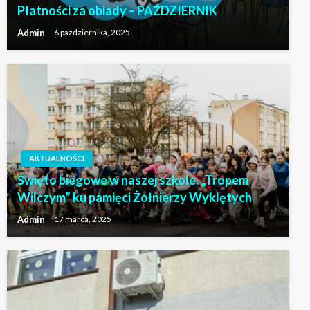
Płatności za obiady – PAŹDZIERNIK
Admin
6 października, 2025
AKTUALNOŚCI
Święto biegowe w naszej szkole. „Tropem
Wilczym” ku pamięci Żołnierzy Wyklętych
Admin
17 marca, 2025