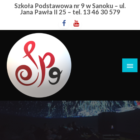
Przejdź
Szkoła Podstawowa nr 9 w Sanoku – ul.
do
Jana Pawła II 25 – tel. 13 46 30 579
treści
Szkoła Podstawowa nr 9 w Sanoku