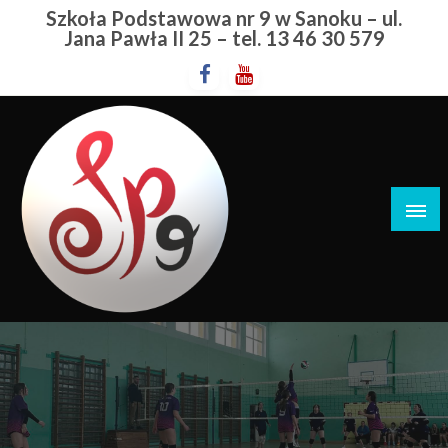
Przejdź
Szkoła Podstawowa nr 9 w Sanoku – ul.
do
Jana Pawła II 25 – tel. 13 46 30 579
treści
Szkoła Podstawowa nr 9 w Sanoku