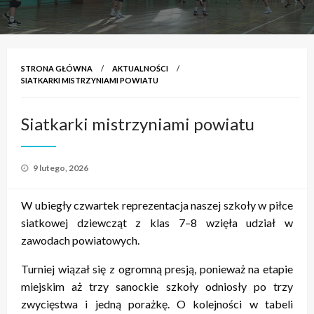
STRONA GŁÓWNA
AKTUALNOŚCI
SIATKARKI MISTRZYNIAMI POWIATU
Siatkarki mistrzyniami powiatu
Opublikowane
9 lutego, 2026
w
W ubiegły czwartek reprezentacja naszej szkoły w piłce
siatkowej dziewcząt z klas 7–8 wzięła udział w
zawodach powiatowych.
Turniej wiązał się z ogromną presją, ponieważ na etapie
miejskim aż trzy sanockie szkoły odniosły po trzy
zwycięstwa i jedną porażkę. O kolejności w tabeli