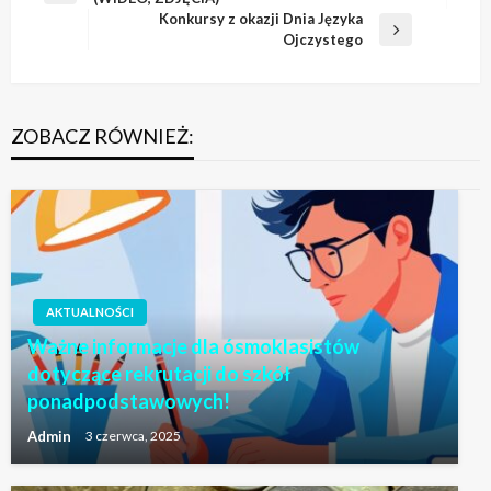
wpisu
wpis
Konkursy z okazji Dnia Języka
Następny
Ojczystego
wpis
ZOBACZ RÓWNIEŻ:
AKTUALNOŚCI
Ważne informacje dla ósmoklasistów
dotyczące rekrutacji do szkół
ponadpodstawowych!
Admin
3 czerwca, 2025