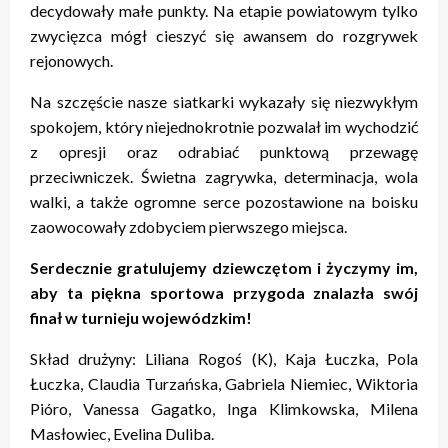
decydowały małe punkty. Na etapie powiatowym tylko
zwycięzca mógł cieszyć się awansem do rozgrywek
rejonowych.
Na szczęście nasze siatkarki wykazały się niezwykłym
spokojem, który niejednokrotnie pozwalał im wychodzić
z opresji oraz odrabiać punktową przewagę
przeciwniczek. Świetna zagrywka, determinacja, wola
walki, a także ogromne serce pozostawione na boisku
zaowocowały zdobyciem pierwszego miejsca.
Serdecznie gratulujemy dziewczętom i życzymy im,
aby ta piękna sportowa przygoda znalazła swój
finał w turnieju wojewódzkim!
Skład drużyny: Liliana Rogoś (K), Kaja Łuczka, Pola
Łuczka, Claudia Turzańska, Gabriela Niemiec, Wiktoria
Pióro, Vanessa Gagatko, Inga Klimkowska, Milena
Masłowiec, Evelina Duliba.