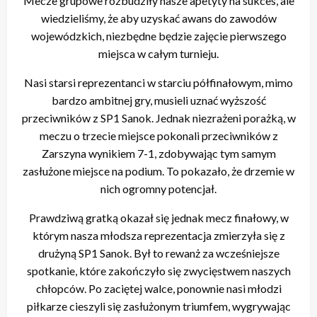
Mecze grupowe rozbudziły nasze apetyty na sukces, ale
wiedzieliśmy, że aby uzyskać awans do zawodów
wojewódzkich, niezbędne będzie zajęcie pierwszego
miejsca w całym turnieju.
Nasi starsi reprezentanci w starciu półfinałowym, mimo
bardzo ambitnej gry, musieli uznać wyższość
przeciwników z SP1 Sanok. Jednak niezrażeni porażką, w
meczu o trzecie miejsce pokonali przeciwników z
Zarszyna wynikiem 7-1, zdobywając tym samym
zasłużone miejsce na podium. To pokazało, że drzemie w
nich ogromny potencjał.
Prawdziwą gratką okazał się jednak mecz finałowy, w
którym nasza młodsza reprezentacja zmierzyła się z
drużyną SP1 Sanok. Był to rewanż za wcześniejsze
spotkanie, które zakończyło się zwycięstwem naszych
chłopców. Po zaciętej walce, ponownie nasi młodzi
piłkarze cieszyli się zasłużonym triumfem, wygrywając