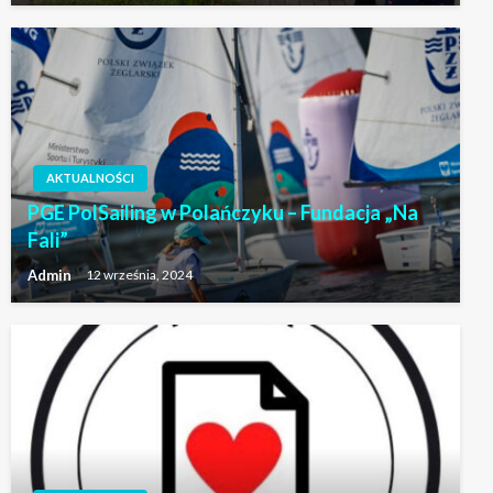
AKTUALNOŚCI
PGE PolSailing w Polańczyku – Fundacja „Na
Fali”
Admin
12 września, 2024