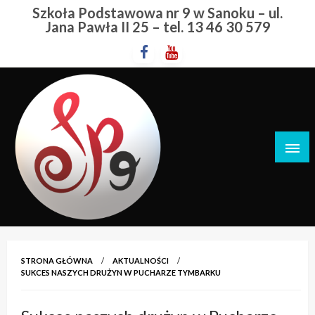
Przejdź
Szkoła Podstawowa nr 9 w Sanoku – ul.
do
Jana Pawła II 25 – tel. 13 46 30 579
treści
Szkoła Podstawowa nr 9 w Sanoku
STRONA GŁÓWNA
AKTUALNOŚCI
SUKCES NASZYCH DRUŻYN W PUCHARZE TYMBARKU