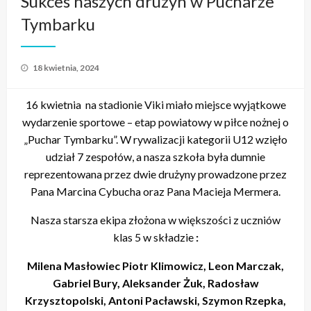
Sukces naszych drużyn w Pucharze
Tymbarku
Opublikowane
18 kwietnia, 2024
w
16 kwietnia na stadionie Viki miało miejsce wyjątkowe
wydarzenie sportowe – etap powiatowy w piłce nożnej o
„Puchar Tymbarku”. W rywalizacji kategorii U12 wzięło
udział 7 zespołów, a nasza szkoła była dumnie
reprezentowana przez dwie drużyny prowadzone przez
Pana Marcina Cybucha oraz Pana Macieja Mermera.
Nasza starsza ekipa złożona w większości z uczniów
klas 5 w składzie
:
Milena Masłowiec Piotr Klimowicz, Leon Marczak,
Gabriel Bury, Aleksander Żuk, Radosław
Krzysztopolski, Antoni Pacławski, Szymon Rzepka,