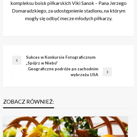
kompleksu boisk piłkarskich Viki Sanok – Pana Jerzego
Domaradzkiego, za udostępnienie stadionu, na którym
mogły się odbyć mecze młodych piłkarzy.
Nawigacja
Sukces w Konkursie Fotograficznym
Poprzedni
„Spójrz w Niebo”
wpisu
wpis
Geograficzne podróże po zachodnim
Następny
wybrzeżu USA
wpis
ZOBACZ RÓWNIEŻ: