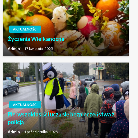
AKTUALNOŚCI
Życzenia Wielkanocne
Admin
17 kwietnia, 2025
AKTUALNOŚCI
Pierwszoklasiści uczą się bezpieczeństwa z
policją
Admin
1 października, 2025