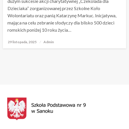
dużym sukcesie akcji charytatywnej „Czekolada dla
Dzieciaka” zorganizowanej przez Szkolne Koło
Wolontariatu oraz panią Katarzynę Markuc. Inicjatywa,
mająca na celu zebranie słodyczy dla blisko 500 dzieci
romskich poniżej 10 roku życia…
29 listopada, 2025
Opublikowane
Admin
w