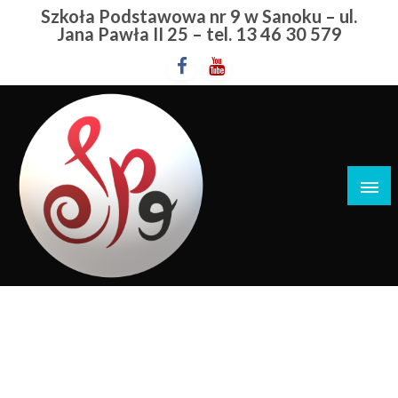
Przejdź
Szkoła Podstawowa nr 9 w Sanoku – ul.
do
Jana Pawła II 25 – tel. 13 46 30 579
treści
Szkoła Podstawowa nr 9 w Sanoku
Czekolady Dla Romskich Dzieci
STRONA GŁÓWNA
CZEKOLADY DLA ROMSKICH DZIECI