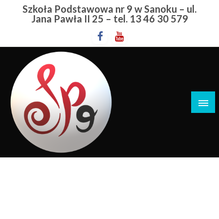
Przejdź
Szkoła Podstawowa nr 9 w Sanoku – ul.
do
Jana Pawła II 25 – tel. 13 46 30 579
treści
Szkoła Podstawowa nr 9 w Sanoku
Drugi Polak W Kosmosie
STRONA GŁÓWNA
DRUGI POLAK W KOSMOSIE