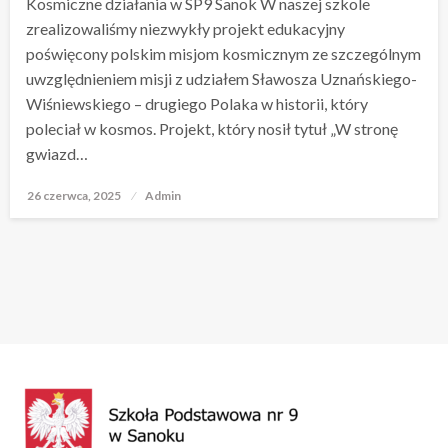
Kosmiczne działania w SP9 Sanok W naszej szkole
zrealizowaliśmy niezwykły projekt edukacyjny
poświęcony polskim misjom kosmicznym ze szczególnym
uwzględnieniem misji z udziałem Sławosza Uznańskiego-
Wiśniewskiego – drugiego Polaka w historii, który
poleciał w kosmos. Projekt, który nosił tytuł „W stronę
gwiazd…
26 czerwca, 2025
Opublikowane
Admin
w