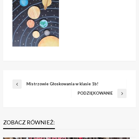
Nawigacja
Mistrzowie Głoskowania w klasie 1b!
Poprzedni
wpisu
wpis
PODZIĘKOWANIE
Następny
wpis
ZOBACZ RÓWNIEŻ: