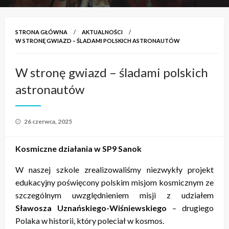
STRONA GŁÓWNA
AKTUALNOŚCI
W STRONĘ GWIAZD – ŚLADAMI POLSKICH ASTRONAUTÓW
W stronę gwiazd – śladami polskich
astronautów
Opublikowane
26 czerwca, 2025
w
Kosmiczne działania w SP9 Sanok
W naszej szkole zrealizowaliśmy niezwykły projekt
edukacyjny poświęcony polskim misjom kosmicznym ze
szczególnym uwzględnieniem misji z udziałem
Sławosza Uznańskiego-Wiśniewskiego
– drugiego
Polaka w historii, który poleciał w kosmos.