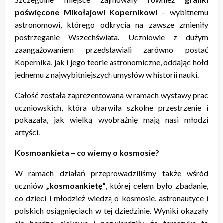
poświęcone Mikołajowi Kopernikowi
– wybitnemu
astronomowi, którego odkrycia na zawsze zmieniły
postrzeganie Wszechświata. Uczniowie z dużym
zaangażowaniem przedstawiali zarówno postać
Kopernika, jak i jego teorie astronomiczne, oddając hołd
jednemu z najwybitniejszych umysłów w historii nauki.
Całość została zaprezentowana w ramach wystawy prac
uczniowskich, która ubarwiła szkolne przestrzenie i
pokazała, jak wielką wyobraźnię mają nasi młodzi
artyści.
Kosmoankieta – co wiemy o kosmosie?
W ramach działań przeprowadziliśmy także wśród
uczniów
„kosmoankietę”
, której celem było zbadanie,
co dzieci i młodzież wiedzą o kosmosie, astronautyce i
polskich osiągnięciach w tej dziedzinie. Wyniki okazały
się bardzo ciekawe i potwierdziły, że tematyka ta