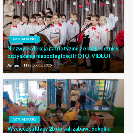
AKTUALNOŚCI
Niezwykła lekcja patriotyzmu z okazji rocznicy
odzyskania niepodległości (FOTO, VIDEO)
Admin
11 listopada, 2025
AKTUALNOŚCI
Wycieczka klasy 2b do sali zabaw ,,Sokoliki