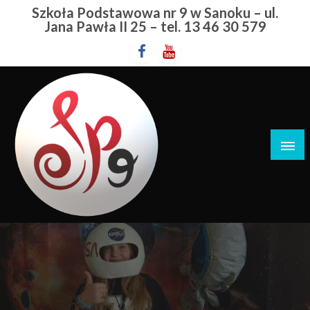
Przejdź
Szkoła Podstawowa nr 9 w Sanoku – ul.
do
Jana Pawła II 25 – tel. 13 46 30 579
treści
Szkoła Podstawowa nr 9 w Sanoku