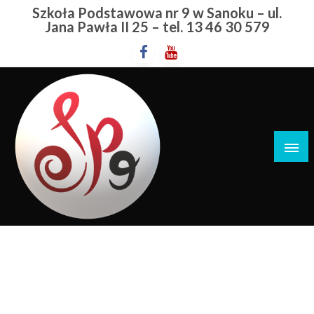
Przejdź
Szkoła Podstawowa nr 9 w Sanoku – ul.
do
Jana Pawła II 25 – tel. 13 46 30 579
treści
Szkoła Podstawowa nr 9 w Sanoku
Irlandzkie Święto
STRONA GŁÓWNA
IRLANDZKIE ŚWIĘTO