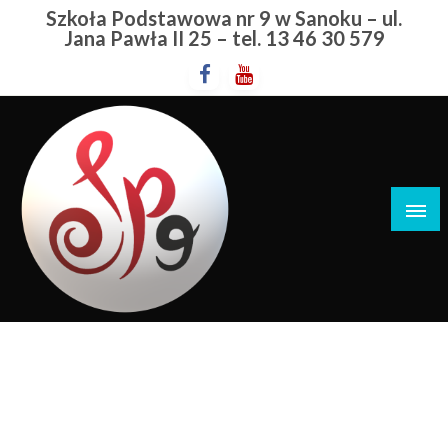
Przejdź
Szkoła Podstawowa nr 9 w Sanoku – ul.
do
Jana Pawła II 25 – tel. 13 46 30 579
treści
Szkoła Podstawowa nr 9 w Sanoku
Konkurs Recytatorski
STRONA GŁÓWNA
KONKURS RECYTATORSKI