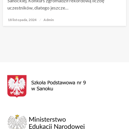
Sanockiej. Konkurs zgromadził rekordową liczbę
uczestników, dlatego jeszcze…
18 listopada, 2024
Opublikowane
Admin
w