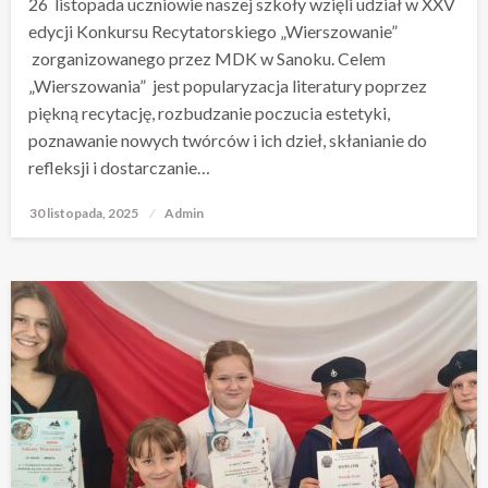
26 listopada uczniowie naszej szkoły wzięli udział w XXV
edycji Konkursu Recytatorskiego „Wierszowanie”
zorganizowanego przez MDK w Sanoku. Celem
„Wierszowania” jest popularyzacja literatury poprzez
piękną recytację, rozbudzanie poczucia estetyki,
poznawanie nowych twórców i ich dzieł, skłanianie do
refleksji i dostarczanie…
30 listopada, 2025
Opublikowane
Admin
w