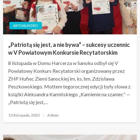
AKTUALNOŚCI
„Patriotą się jest, a nie bywa” – sukcesy uczennic
w V Powiatowym Konkursie Recytatorskim
8 listopada w Domu Harcerza w Sanoku odbył się V
Powiatowy Konkurs Recytatorski organizowany przez
ZHP Hufiec Ziemi Sanockiej im. ks. hm. Zdzisława
Peszkowskiego. Mottem tegorocznej edycji były słowa z
książki Aleksandra Kamińskiego „Kamienie na szaniec” —
„Patriotą się jest,…
13 listopada, 2025
Opublikowane
Admin
w