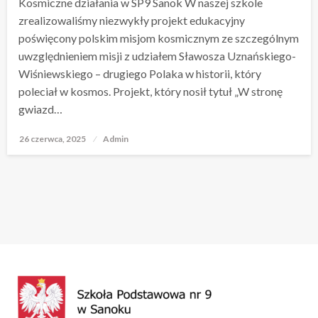
Kosmiczne działania w SP9 Sanok W naszej szkole
zrealizowaliśmy niezwykły projekt edukacyjny
poświęcony polskim misjom kosmicznym ze szczególnym
uwzględnieniem misji z udziałem Sławosza Uznańskiego-
Wiśniewskiego – drugiego Polaka w historii, który
poleciał w kosmos. Projekt, który nosił tytuł „W stronę
gwiazd…
26 czerwca, 2025
Opublikowane
Admin
w