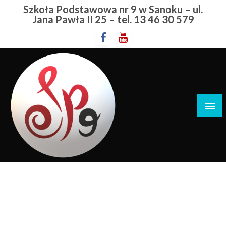
Przejdź
Szkoła Podstawowa nr 9 w Sanoku – ul.
do
Jana Pawła II 25 – tel. 13 46 30 579
treści
Szkoła Podstawowa nr 9 w Sanoku
Kosmoankieta
STRONA GŁÓWNA
KOSMOANKIETA