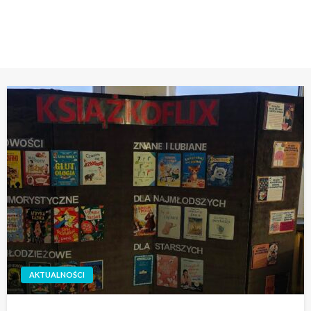
STRONA GŁÓWNA
MIĘDZYNARODOWY MIESIĄC BIBLIOTEK SZKOLNYCH
AKTUALNOŚCI