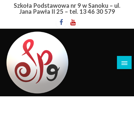
Przejdź
Szkoła Podstawowa nr 9 w Sanoku – ul.
do
Jana Pawła II 25 – tel. 13 46 30 579
treści
Szkoła Podstawowa nr 9 w Sanoku
Międzynarodowy Miesiąc
Bibliotek Szkolnych