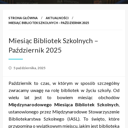
STRONA GŁÓWNA
AKTUALNOŚCI
MIESIĄC BIBLIOTEK SZKOLNYCH – PAŹDZIERNIK 2025
Miesiąc Bibliotek Szkolnych –
Październik 2025
Opublikowane
5 października, 2025
w
Październik to czas, w którym w sposób szczególny
zwracamy uwagę na rolę bibliotek w życiu szkoły. Od
wielu lat jest to bowiem miesiąc obchodów
Międzynarodowego Miesiąca Bibliotek Szkolnych
,
ustanowionego przez Międzynarodowe Stowarzyszenie
Bibliotekarstwa Szkolnego (IASL). To święto, które
przypomina o wyjątkowym miejscu, jakim jest biblioteka