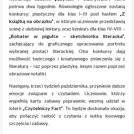
potrwa dwa tygodnie. Równolegle ogłoszone zostaną
konkursy: plastyczny dla klas I–III pod hasłem
„Z
książką na obrazku”
, w którym uczniowie przedstawią
scenę z ulubionej lektury, oraz konkurs dla klas IV–VIII –
„Bohater w pigułce – sketchnotka literacka”
,
zachęcający do graficznego opracowania portretu
wybranej postaci literackiej. Oba konkursy dają
możliwość twórczego i kreatywnego zmierzenia się z
literaturą – raz poprzez plastykę, innym razem poprzez
obrazowe notatki.
Następny, trzeci tydzień października, przyniesie dalsze
emocje związane z czytaniem. Uczniowie, którzy
wypełnią karty zabawy poprawnie, wezmą udział w
loterii
„Czytelniczy Fart”
. To będzie doskonała okazja,
aby połączyć radość z czytania z nutką losowego
szczęścia i zabawy.