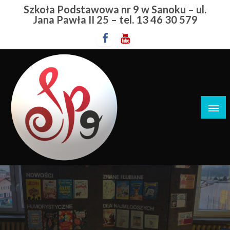
Przejdź
Szkoła Podstawowa nr 9 w Sanoku – ul.
do
Jana Pawła II 25 – tel. 13 46 30 579
treści
Szkoła Podstawowa nr 9 w Sanoku