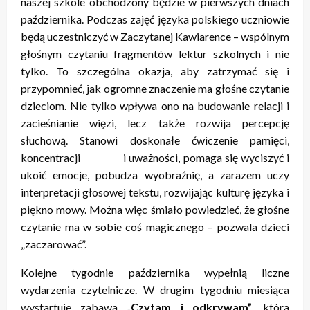
naszej szkole obchodzony będzie w pierwszych dniach
października. Podczas zajęć języka polskiego uczniowie
będą uczestniczyć w Zaczytanej Kawiarence – wspólnym
głośnym czytaniu fragmentów lektur szkolnych i nie
tylko. To szczególna okazja, aby zatrzymać się i
przypomnieć, jak ogromne znaczenie ma głośne czytanie
dzieciom. Nie tylko wpływa ono na budowanie relacji i
zacieśnianie więzi, lecz także rozwija percepcję
słuchową. Stanowi doskonałe ćwiczenie pamięci,
koncentracji i uważności, pomaga się wyciszyć i
ukoić emocje, pobudza wyobraźnię, a zarazem uczy
interpretacji głosowej tekstu, rozwijając kulturę języka i
piękno mowy. Można więc śmiało powiedzieć, że głośne
czytanie ma w sobie coś magicznego – pozwala dzieci
„zaczarować”.
Kolejne tygodnie października wypełnią liczne
wydarzenia czytelnicze. W drugim tygodniu miesiąca
wystartuje zabawa
„Czytam i odkrywam”
, która