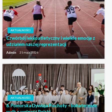
AKTUALNOŚCI
Czwórbój lekkoatletyczny i wielkie emocje z
udziałem naszej reprezentacji
Admin
21 maja, 2026
AKTUALNOŚCI
6. Pomorska Dywizja Piechoty – bohaterowie
walk o wolność Polski