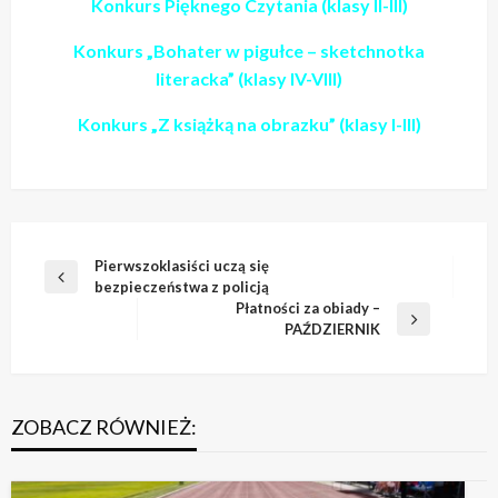
Konkurs Pięknego Czytania
(klasy II-III)
Konkurs
„Bohater w pigułce
–
sketchnotka
literacka”
(klasy IV-VIII)
Konkurs „Z książką na obrazku”
(klasy I-III)
Nawigacja
Pierwszoklasiści uczą się
Poprzedni
bezpieczeństwa z policją
wpisu
wpis
Płatności za obiady –
Następny
PAŹDZIERNIK
wpis
ZOBACZ RÓWNIEŻ: