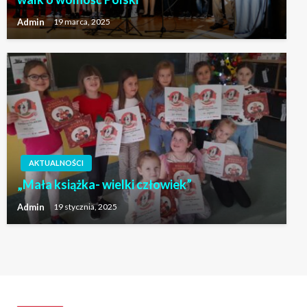
Admin
19 marca, 2025
AKTUALNOŚCI
AKTUALNOŚCI
„Mała książka- wielki człowiek”
Sukces naszych drużyn w Pucharze Tymbarku
Admin
19 stycznia, 2025
Admin
18 kwietnia, 2024