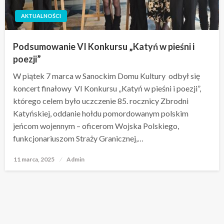
AKTUALNOŚCI
Podsumowanie VI Konkursu „Katyń w pieśni i
poezji”
W piątek 7 marca w Sanockim Domu Kultury odbył się
koncert finałowy VI Konkursu „Katyń w pieśni i poezji”,
którego celem było uczczenie 85. rocznicy Zbrodni
Katyńskiej, oddanie hołdu pomordowanym polskim
jeńcom wojennym – oficerom Wojska Polskiego,
funkcjonariuszom Straży Granicznej,…
11 marca, 2025
Opublikowane
Admin
w