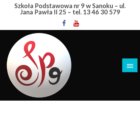
Przejdź
Szkoła Podstawowa nr 9 w Sanoku – ul.
do
Jana Pawła II 25 – tel. 13 46 30 579
treści
Szkoła Podstawowa nr 9 w Sanoku
Sanocki Dom Kultury
STRONA GŁÓWNA
SANOCKI DOM KULTURY