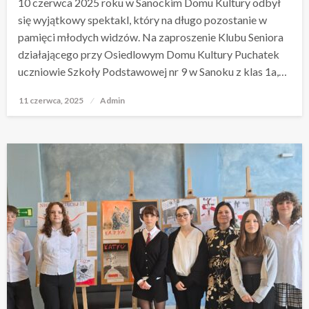
10 czerwca 2025 roku w Sanockim Domu Kultury odbył
się wyjątkowy spektakl, który na długo pozostanie w
pamięci młodych widzów. Na zaproszenie Klubu Seniora
działającego przy Osiedlowym Domu Kultury Puchatek
uczniowie Szkoły Podstawowej nr 9 w Sanoku z klas 1a,…
11 czerwca, 2025
Opublikowane
Admin
w