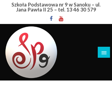
Przejdź
Szkoła Podstawowa nr 9 w Sanoku – ul.
do
Jana Pawła II 25 – tel. 13 46 30 579
treści
Szkoła Podstawowa nr 9 w Sanoku
Wojewódzkie Igrzyska Dzieci
STRONA GŁÓWNA
WOJEWÓDZKIE IGRZYSKA DZIECI