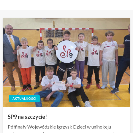
AKTUALNOŚCI
SP9 na szczycie!
Półfinały Wojewódzkie Igrzysk Dzieci w unihokeju