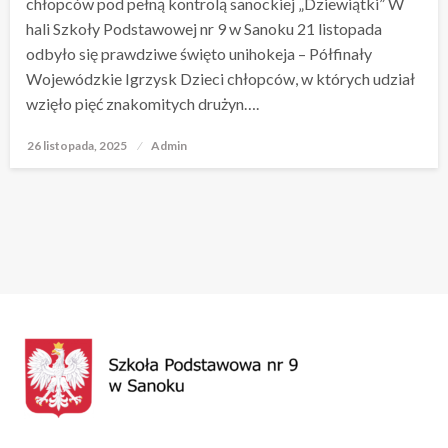
chłopców pod pełną kontrolą sanockiej „Dziewiątki” W
hali Szkoły Podstawowej nr 9 w Sanoku 21 listopada
odbyło się prawdziwe święto unihokeja – Półfinały
Wojewódzkie Igrzysk Dzieci chłopców, w których udział
wzięło pięć znakomitych drużyn….
26 listopada, 2025
Opublikowane
Admin
w