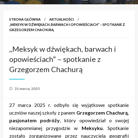
STRONA GŁÓWNA
AKTUALNOŚCI
,,MEKSYK W DŹWIĘKACH, BARWACH I OPOWIEŚCIACH” – SPOTKANIE Z
GRZEGORZEM CHACHURĄ
,,Meksyk w dźwiękach, barwach i
opowieściach” – spotkanie z
Grzegorzem Chachurą
Opublikowane
31 marca, 2025
w
27 marca 2025 r. odbyło się wyjątkowe spotkanie
uczniów naszej szkoły z panem
Grzegorzem Chachurą,
pasjonatem podróży
, który opowiedział o swojej
niezapomnianej przygodzie w
Meksyku.
Spotkanie
zostało zorganizowane przez nauczyciela geografii