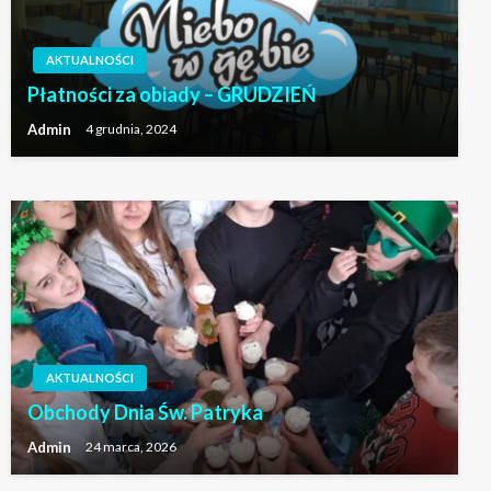
AKTUALNOŚCI
AKTUALNOŚCI
Płatności za obiady – GRUDZIEŃ
Wyniki konkursu ekologicznego Ekozabawka
Admin
4 grudnia, 2024
Admin
21 kwietnia, 2024
AKTUALNOŚCI
Obchody Dnia Św. Patryka
Admin
24 marca, 2026