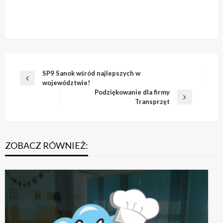
Nawigacja
SP9 Sanok wśród najlepszych w
Poprzedni
województwie!
wpisu
wpis
Podziękowanie dla firmy
Następny
Transprzęt
wpis
ZOBACZ RÓWNIEŻ: