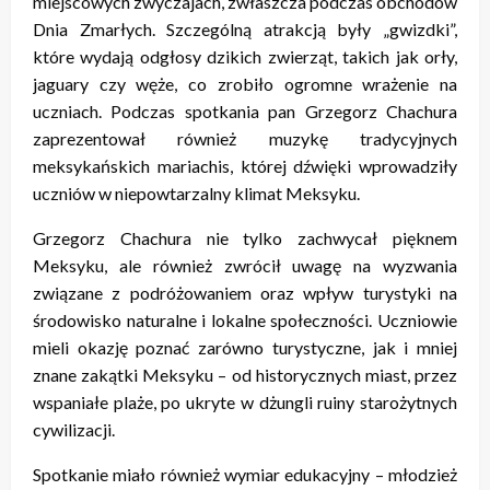
miejscowych zwyczajach, zwłaszcza podczas obchodów
Dnia Zmarłych. Szczególną atrakcją były „gwizdki”,
które wydają odgłosy dzikich zwierząt, takich jak orły,
jaguary czy węże, co zrobiło ogromne wrażenie na
uczniach. Podczas spotkania pan Grzegorz Chachura
zaprezentował również muzykę tradycyjnych
meksykańskich mariachis, której dźwięki wprowadziły
uczniów w niepowtarzalny klimat Meksyku.
Grzegorz Chachura nie tylko zachwycał pięknem
Meksyku, ale również zwrócił uwagę na wyzwania
związane z podróżowaniem oraz wpływ turystyki na
środowisko naturalne i lokalne społeczności. Uczniowie
mieli okazję poznać zarówno turystyczne, jak i mniej
znane zakątki Meksyku – od historycznych miast, przez
wspaniałe plaże, po ukryte w dżungli ruiny starożytnych
cywilizacji.
Spotkanie miało również wymiar edukacyjny – młodzież