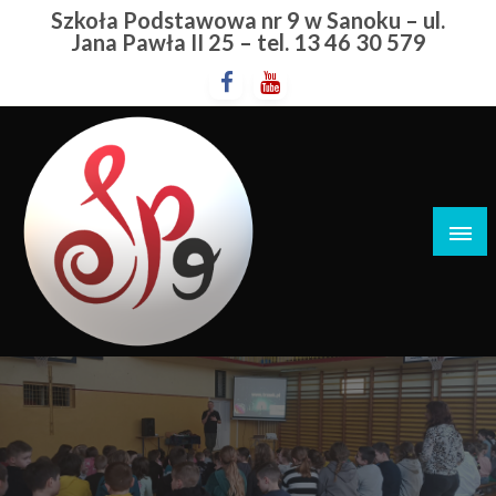
Przejdź
Szkoła Podstawowa nr 9 w Sanoku – ul.
do
Jana Pawła II 25 – tel. 13 46 30 579
treści
Szkoła Podstawowa nr 9 w Sanoku