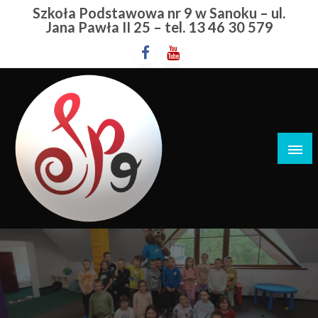
Przejdź
Szkoła Podstawowa nr 9 w Sanoku – ul.
do
Jana Pawła II 25 – tel. 13 46 30 579
treści
Szkoła Podstawowa nr 9 w Sanoku