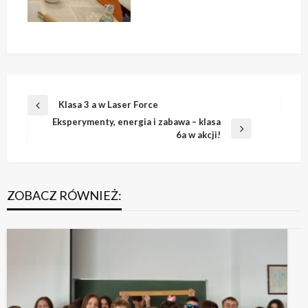
Nawigacja
Klasa 3 a w Laser Force
Poprzedni
wpisu
Eksperymenty, energia i zabawa – klasa
wpis
Następny
6a w akcji!
wpis
ZOBACZ RÓWNIEŻ: