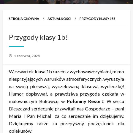
STRONA GŁÓWNA
AKTUALNOŚCI
PRZYGODY KLASY 1B!
Przygody klasy 1b!
Opublikowane
1 czerwca, 2025
w
W czwartek klasa 1b razem z wychowawczyniami, mimo
niesprzyjających warunków atmosferycznych, wyruszyła
na swoją pierwszą, wyczekiwaną klasową wycieczkę!
Humor dopisywał, a prawdziwa przygoda czekała w
malowniczym Bukowcu, w
Połoniny Resort.
W sercu
Bieszczad serdecznie przywitali nas Gospodarze – pani
Maria i Pan Michał, za co serdecznie im dziękujemy.
Dziękujemy także za przepyszny poczęstunek dla
opiekunów.