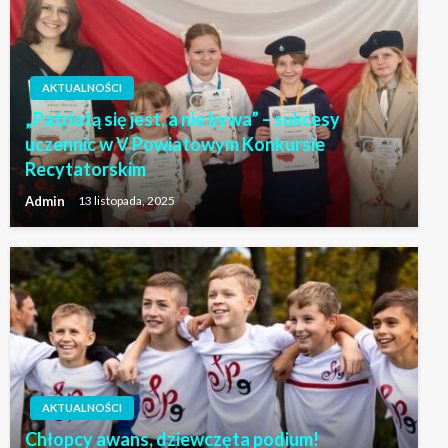
AKTUALNOŚCI
„Patriotą się jest, a nie bywa” – sukcesy
uczennic w V Powiatowym Konkursie
Recytatorskim
Admin
13 listopada, 2025
AKTUALNOŚCI
Chłopcy awans, dziewczęta podium!