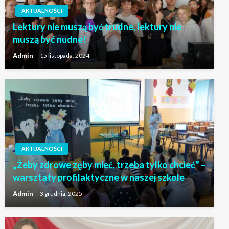
AKTUALNOŚCI
Lektury nie muszą być trudne, lektury nie
muszą być nudne!
Admin
15 listopada, 2024
AKTUALNOŚCI
„Żeby zdrowe zęby mieć, trzeba tylko chcieć” –
warsztaty profilaktyczne w naszej szkole
Admin
3 grudnia, 2025