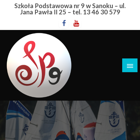
Przejdź
Szkoła Podstawowa nr 9 w Sanoku – ul.
do
Jana Pawła II 25 – tel. 13 46 30 579
treści
Szkoła Podstawowa nr 9 w Sanoku