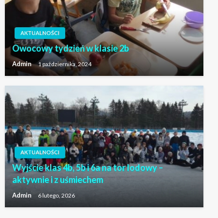
AKTUALNOŚCI
Owocowy tydzień w klasie 2b
Admin
1 października, 2024
AKTUALNOŚCI
Wyjście klas 4b, 5b i 6a na tor lodowy –
aktywnie i z uśmiechem
Admin
6 lutego, 2026