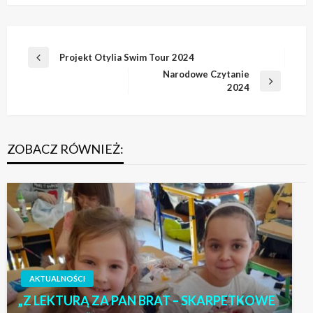
Nawigacja
Projekt Otylia Swim Tour 2024
Poprzedni
wpisu
Narodowe Czytanie
wpis
Następny
2024
wpis
ZOBACZ RÓWNIEŻ:
AKTUALNOŚCI
„Z LEKTURĄ ZA PAN BRAT – SKARPETKOWE