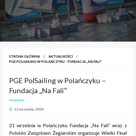
STRONA GŁÓWNA
AKTUALNOŚCI
PGE POLSAILING W POLAŃCZYKU – FUNDACJA „NA FALI”
PGE PolSailing w Polańczyku –
Fundacja „Na Fali”
Opublikowane
12 września, 2024
w
21 września w Polańczyku Fundacja „Na Fali” wraz z
Polskim Związkiem Żeglarskim organizuje Wielki Finał