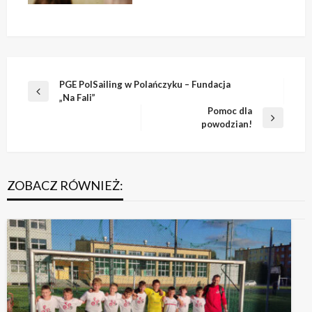
Nawigacja
PGE PolSailing w Polańczyku – Fundacja
Poprzedni
„Na Fali”
wpisu
wpis
Pomoc dla
Następny
powodzian!
wpis
ZOBACZ RÓWNIEŻ: