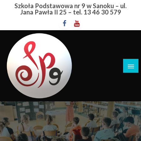
Przejdź
Szkoła Podstawowa nr 9 w Sanoku – ul.
do
Jana Pawła II 25 – tel. 13 46 30 579
treści
Szkoła Podstawowa nr 9 w Sanoku