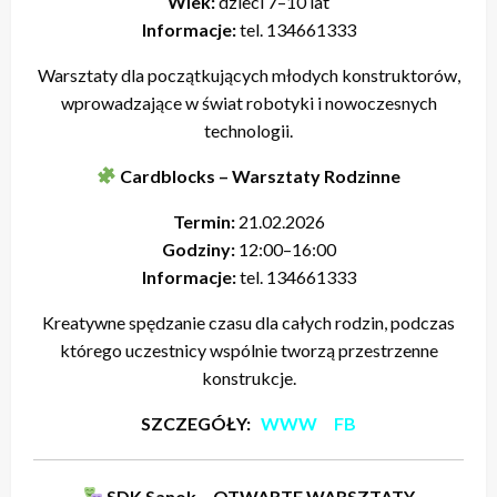
Wiek:
dzieci 7–10 lat
Informacje:
tel. 134661333
Warsztaty dla początkujących młodych konstruktorów,
wprowadzające w świat robotyki i nowoczesnych
technologii.
Cardblocks – Warsztaty Rodzinne
Termin:
21.02.2026
Godziny:
12:00–16:00
Informacje:
tel. 134661333
Kreatywne spędzanie czasu dla całych rodzin, podczas
którego uczestnicy wspólnie tworzą przestrzenne
konstrukcje.
SZCZEGÓŁY:
WWW
FB
SDK Sanok – OTWARTE WARSZTATY