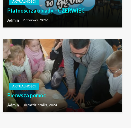
AKTUALNOŚCI
AKTUALNOŚCI
Płatności za obiady – CZERWIEC
Wyniki konkursu ekologicznego Ekozabawka
Admin
2 czerwca, 2026
Admin
21 kwietnia, 2024
AKTUALNOŚCI
Pierwsza pomoc
Admin
30 października, 2024