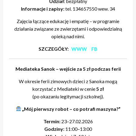
Udział:
bezpłatny
Informacje i zapisy:
tel. 134657550 wew. 34
Zajęcia łączące edukację i empatię – w programie
działania związane ze zwierzętami i odpowiedzialną
opieką nad nimi.
SZCZEGÓŁY:
WWW
FB
Mediateka Sanok – wejście za 5 zł podczas ferii
W okresie ferii zimowych dzieci z Sanoka mogą
korzystać z Mediateki w cenie
5 zł
(po okazaniu legitymacji szkolnej).
„Mój pierwszy robot – co potrafi maszyna?”
Termin:
23–27.02.2026
Godziny:
11:00–13:00