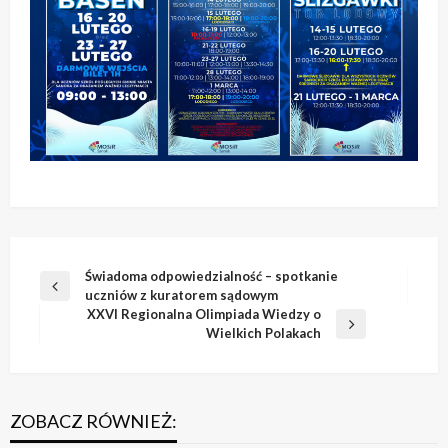
Nawigacja
Świadoma odpowiedzialność – spotkanie
Poprzedni
uczniów z kuratorem sądowym
wpisu
wpis
XXVI Regionalna Olimpiada Wiedzy o
Następny
Wielkich Polakach
wpis
ZOBACZ RÓWNIEŻ: