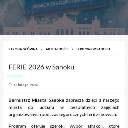
STRONA GŁÓWNA
AKTUALNOŚCI
FERIE 2026 W SANOKU
FERIE 2026 w Sanoku
Opublikowane
13 lutego, 2026
w
Burmistrz Miasta Sanoka
zaprasza dzieci z naszego
miasta do udziału w bezpłatnych zajęciach
organizowanych podczas tegorocznych ferii zimowych.
Program oferuje szeroki wybór atrakcji, które