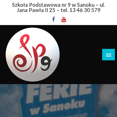
Przejdź
Szkoła Podstawowa nr 9 w Sanoku – ul.
do
Jana Pawła II 25 – tel. 13 46 30 579
treści
Szkoła Podstawowa nr 9 w Sanoku