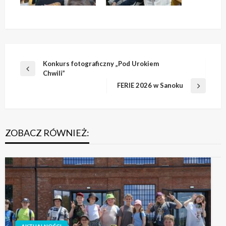
Nawigacja
Konkurs fotograficzny „Pod Urokiem
Poprzedni
Chwili”
wpisu
wpis
FERIE 2026 w Sanoku
Następny
wpis
ZOBACZ RÓWNIEŻ: