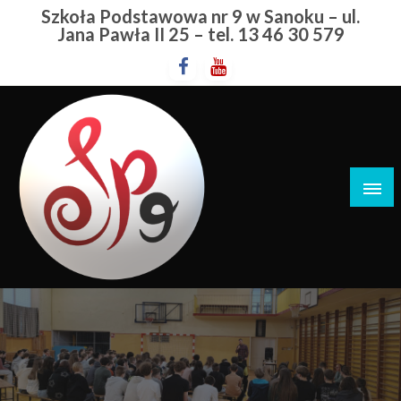
Przejdź
Szkoła Podstawowa nr 9 w Sanoku – ul.
do
Jana Pawła II 25 – tel. 13 46 30 579
treści
Szkoła Podstawowa nr 9 w Sanoku