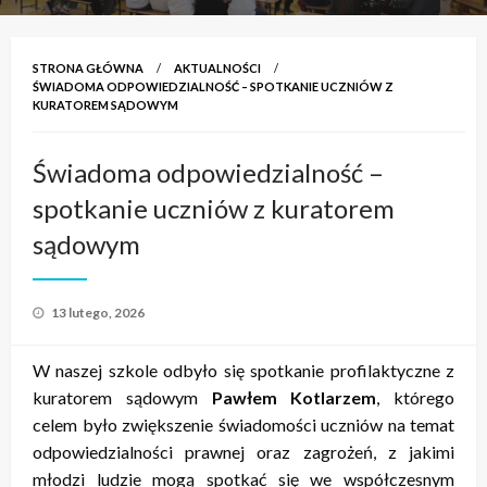
STRONA GŁÓWNA
AKTUALNOŚCI
ŚWIADOMA ODPOWIEDZIALNOŚĆ – SPOTKANIE UCZNIÓW Z
KURATOREM SĄDOWYM
Świadoma odpowiedzialność –
spotkanie uczniów z kuratorem
sądowym
Opublikowane
13 lutego, 2026
w
W naszej szkole odbyło się spotkanie profilaktyczne z
kuratorem sądowym
Pawłem Kotlarzem
, którego
celem było zwiększenie świadomości uczniów na temat
odpowiedzialności prawnej oraz zagrożeń, z jakimi
młodzi ludzie mogą spotkać się we współczesnym