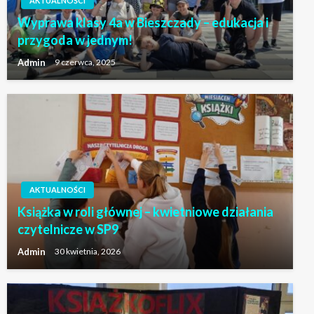
AKTUALNOŚCI
Wyprawa klasy 4a w Bieszczady – edukacja i
przygoda w jednym!
Admin
9 czerwca, 2025
AKTUALNOŚCI
Książka w roli głównej – kwietniowe działania
czytelnicze w SP9
Admin
30 kwietnia, 2026