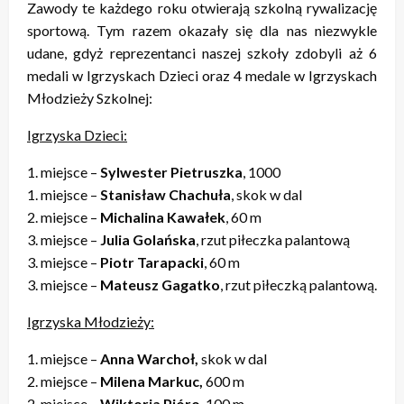
Zawody te każdego roku otwierają szkolną rywalizację
sportową. Tym razem okazały się dla nas niezwykle
udane, gdyż reprezentanci naszej szkoły zdobyli aż 6
medali w Igrzyskach Dzieci oraz 4 medale w Igrzyskach
Młodzieży Szkolnej:
Igrzyska Dzieci:
1. miejsce –
Sylwester Pietruszka
, 1000
1. miejsce –
Stanisław Chachuła
, skok w dal
2. miejsce –
Michalina Kawałek
, 60 m
3. miejsce –
Julia Golańska
, rzut piłeczka palantową
3. miejsce –
Piotr Tarapacki
, 60 m
3. miejsce –
Mateusz Gagatko
, rzut piłeczką palantową.
Igrzyska Młodzieży:
1. miejsce –
Anna Warchoł,
skok w dal
2. miejsce –
Milena Markuc,
600 m
2. miejsce –
Wiktoria Pióro
, 100 m