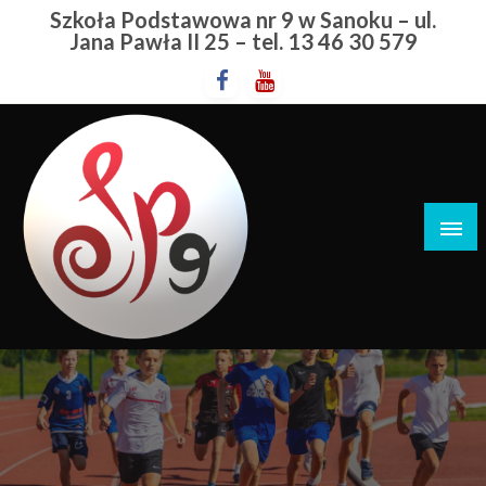
Przejdź
Szkoła Podstawowa nr 9 w Sanoku – ul.
do
Jana Pawła II 25 – tel. 13 46 30 579
treści
Szkoła Podstawowa nr 9 w Sanoku