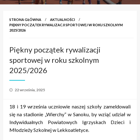
STRONA GŁÓWNA
AKTUALNOŚCI
PIĘKNY POCZĄTEK RYWALIZACJI SPORTOWEJ W ROKU SZKOLNYM
2025/2026
Piękny początek rywalizacji
sportowej w roku szkolnym
2025/2026
Opublikowane
22 września, 2025
w
18 i 19 września uczniowie naszej szkoły zameldowali
się na stadionie „Wierchy” w Sanoku, by wziąć udział w
Indywidualnych Powiatowych Igrzyskach Dzieci i
Młodzieży Szkolnej w Lekkoatletyce.