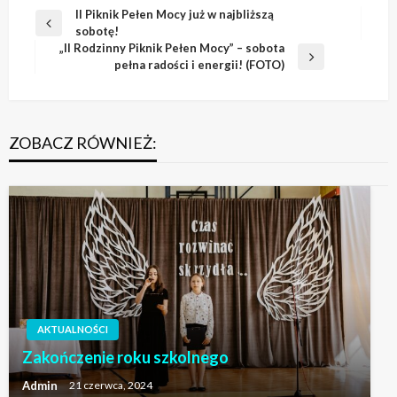
Nawigacja
II Piknik Pełen Mocy już w najbliższą
Poprzedni
sobotę!
wpisu
wpis
„II Rodzinny Piknik Pełen Mocy” – sobota
Następny
pełna radości i energii! (FOTO)
wpis
ZOBACZ RÓWNIEŻ:
AKTUALNOŚCI
Zakończenie roku szkolnego
Admin
21 czerwca, 2024