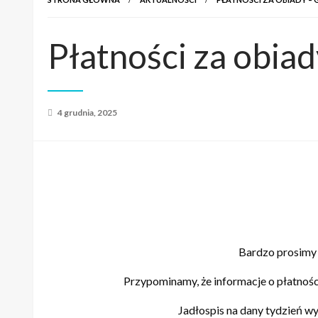
Płatności za obi
Opublikowane
4 grudnia, 2025
w
Bardzo prosimy o
Przypominamy, że informacje o płatn
Jadłospis na dany tydzień w