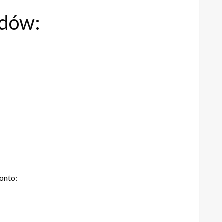
adów:
onto: