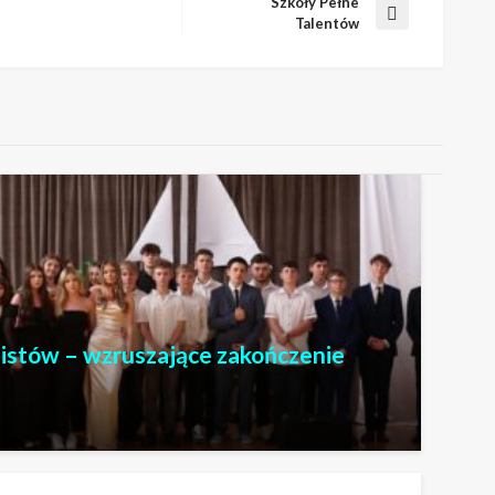
Szkoły Pełne
Następny
Talentów
wpis
stów – wzruszające zakończenie