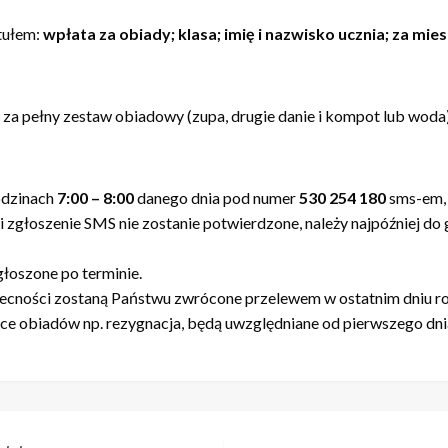
tułem:
wpłata za obiady; klasa; imię i nazwisko ucznia; za mies
za pełny zestaw obiadowy (zupa, drugie danie i kompot lub woda
odzinach
7:00 – 8:00
danego dnia pod numer
530 254 180
sms-em, 
i zgłoszenie SMS nie zostanie potwierdzone, należy najpóźniej d
głoszone po terminie.
becności zostaną Państwu zwrócone przelewem w ostatnim dniu r
e obiadów np. rezygnacja, będą uwzględniane od pierwszego dnia