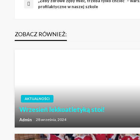
„Żeby zdrowe zęby mieć, trzeba tylko chcieć” – wars
Nawigacja
Poprzedni
profilaktyczne w naszej szkole
wpis
wpisu
ZOBACZ RÓWNIEŻ:
AKTUALNOŚCI
Wrzesień lekkoatletyką stoi!
Admin
28 września, 2024