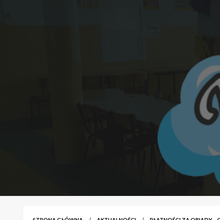
STRONA GŁÓWNA
AKTUALNOŚCI
PŁATNOŚCI ZA OBIADY – 