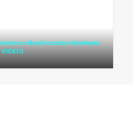
iotyzmu z okazji rocznicy odzyskania
, VIDEO)