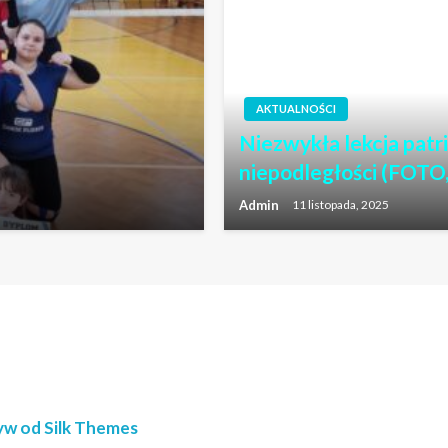
AKTUALNOŚCI
Niezwykła lekcja patr
niepodległości (FOTO
Admin
11 listopada, 2025
w od Silk Themes