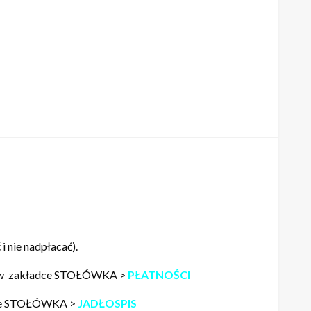
 nie nadpłacać).
ać w zakładce STOŁÓWKA >
PŁATNOŚCI
ładce STOŁÓWKA >
JADŁOSPIS