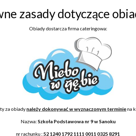
ne zasady dotyczące obi
Obiady dostarcza firma cateringowa:
ty za obiady
należy dokonywać w wyznaczonym terminie
na k
Nazwa:
Szkoła Podstawowa nr 9 w Sanoku
nr rachunku :
52 1240 1792 1111 0011 0325 8291