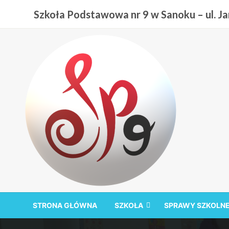
Przejdź
Szkoła Podstawowa nr 9 w Sanoku – ul. Jan
do
treści
Szkoła Podstawowa nr
STRONA GŁÓWNA
SZKOŁA
SPRAWY SZKOLN