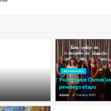
ztaty
AKTUALNOŚCI
Pożegnanie Ósmoklasi
pewnego etapu
Admin
27 czerwca, 2025