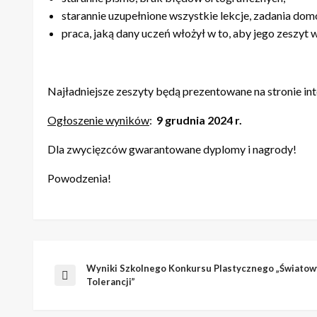
starannie uzupełnione wszystkie lekcje, zadania do
praca, jaką dany uczeń włożył w to, aby jego zeszyt w
Najładniejsze zeszyty będą prezentowane na stronie int
Ogłoszenie wyników
:
9 grudnia 2024 r.
Dla zwycięzców gwarantowane dyplomy i nagrody!
Powodzenia!
Wyniki Szkolnego Konkursu Plastycznego „Światow
Nawigacja
Poprzedni
Tolerancji”
wpis