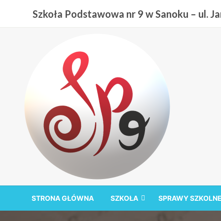
Przejdź
Szkoła Podstawowa nr 9 w Sanoku – ul. Jan
do
treści
Szkoła Podstawowa nr
STRONA GŁÓWNA
SZKOŁA
SPRAWY SZKOLN