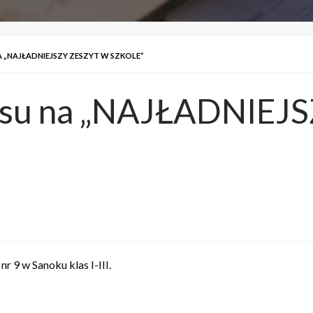
 „NAJŁADNIEJSZY ZESZYT W SZKOLE”
rsu na „NAJŁADNIEJ
 9 w Sanoku klas I-III.