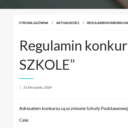
STRONA GŁÓWNA
AKTUALNOŚCI
REGULAMIN KONKURSU NA
Regulamin konku
SZKOLE”
Opublikowane
21 listopada, 2024
w
Adresatem konkursu są uczniowie Szkoły Podstawowej nr
Cele: