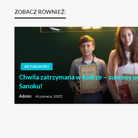
wpisu
ZOBACZ RÓWNIEŻ:
AKTUALNOŚCI
Chwila zatrzymana w kadrze – sukcesy u
AKTUALNOŚCI
Sanoku!
Menu i płatności za kwiecień 2024r.
Admin
4 czerwca, 2025
Admin
8 kwietnia, 2024