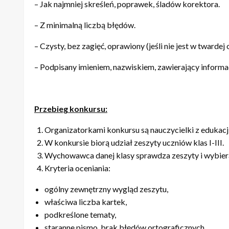
– Jak najmniej skreśleń, poprawek, śladów korektora.
– Z minimalną liczbą błędów.
– Czysty, bez zagięć, oprawiony (jeśli nie jest w twardej 
– Podpisany imieniem, nazwiskiem, zawierający informacj
Przebieg konkursu:
Organizatorkami konkursu są nauczycielki z edukac
W konkursie biorą udział zeszyty uczniów klas I-III.
Wychowawca danej klasy sprawdza zeszyty i wybiera 
Kryteria oceniania:
ogólny zewnętrzny wygląd zeszytu,
właściwa liczba kartek,
podkreślone tematy,
staranne pismo, brak błędów ortograficznych,