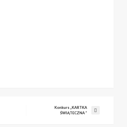
Konkurs „KARTKA
Następny
ŚWIĄTECZNA ”
wpis