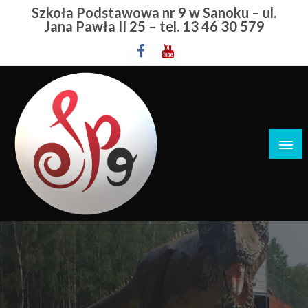
Przejdź
Szkoła Podstawowa nr 9 w Sanoku – ul.
do
Jana Pawła II 25 – tel. 13 46 30 579
treści
Szkoła Podstawowa nr 9 w Sanoku