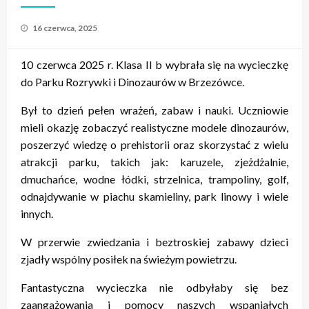
Opublikowane
16 czerwca, 2025
w
10 czerwca 2025 r. Klasa II b wybrała się na wycieczkę
do Parku Rozrywki i Dinozaurów w Brzezówce.
Był to dzień pełen wrażeń, zabaw i nauki. Uczniowie
mieli okazję zobaczyć realistyczne modele dinozaurów,
poszerzyć wiedzę o prehistorii oraz skorzystać z wielu
atrakcji parku, takich jak: karuzele, zjeżdżalnie,
dmuchańce, wodne łódki, strzelnica, trampoliny, golf,
odnajdywanie w piachu skamieliny, park linowy i wiele
innych.
W przerwie zwiedzania i beztroskiej zabawy dzieci
zjadły wspólny posiłek na świeżym powietrzu.
Fantastyczna wycieczka nie odbyłaby się bez
zaangażowania i pomocy naszych wspaniałych