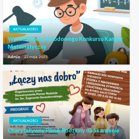
AKTUALNOŚCI
Wyniki Międzynarodowego Konkursu Kangur
Matematyczny
Admin
22 maja, 2025
AKTUALNOŚCI
AKTUALNOŚCI
Charytatywny Piknik Rodzinny na Skansenie
Taniec nie jedno ma imię