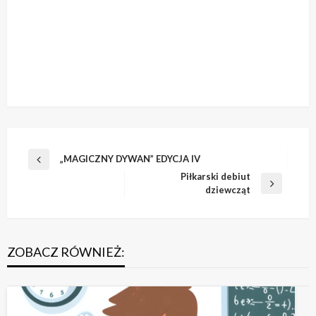
Nawigacja
„MAGICZNY DYWAN” EDYCJA IV
Poprzedni
wpisu
Piłkarski debiut
wpis
Następny
dziewcząt
wpis
ZOBACZ RÓWNIEŻ: