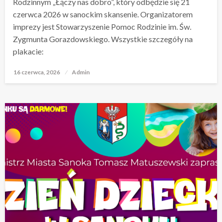
Rodzinnym „Łączy nas dobro”, który odbędzie się 21
czerwca 2026 w sanockim skansenie. Organizatorem
imprezy jest Stowarzyszenie Pomoc Rodzinie im. Św.
Zygmunta Gorazdowskiego. Wszystkie szczegóły na
plakacie:
16 czerwca, 2026
Opublikowane
Admin
w