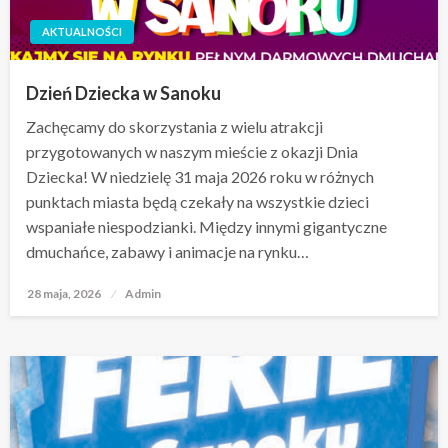
AKTUALNOŚCI
Dzień Dziecka w Sanoku
Zachęcamy do skorzystania z wielu atrakcji
przygotowanych w naszym mieście z okazji Dnia
Dziecka! W niedzielę 31 maja 2026 roku w różnych
punktach miasta będą czekały na wszystkie dzieci
wspaniałe niespodzianki. Między innymi gigantyczne
dmuchańce, zabawy i animacje na rynku…
28 maja, 2026
Opublikowane
Admin
w