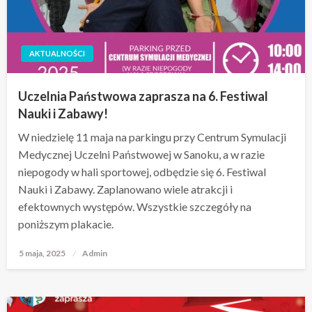
AKTUALNOŚCI
Uczelnia Państwowa zaprasza na 6. Festiwal
Nauki i Zabawy!
W niedzielę 11 maja na parkingu przy Centrum Symulacji
Medycznej Uczelni Państwowej w Sanoku, a w razie
niepogody w hali sportowej, odbędzie się 6. Festiwal
Nauki i Zabawy. Zaplanowano wiele atrakcji i
efektownych występów. Wszystkie szczegóły na
poniższym plakacie.
5 maja, 2025
Opublikowane
Admin
w