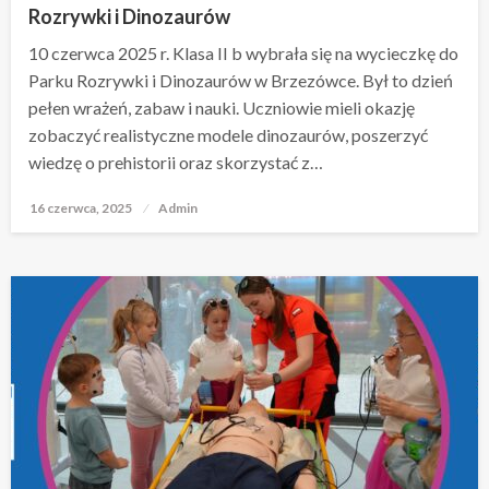
Rozrywki i Dinozaurów
10 czerwca 2025 r. Klasa II b wybrała się na wycieczkę do
Parku Rozrywki i Dinozaurów w Brzezówce. Był to dzień
pełen wrażeń, zabaw i nauki. Uczniowie mieli okazję
zobaczyć realistyczne modele dinozaurów, poszerzyć
wiedzę o prehistorii oraz skorzystać z…
16 czerwca, 2025
Opublikowane
Admin
w