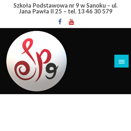
Przejdź
Szkoła Podstawowa nr 9 w Sanoku – ul.
do
Jana Pawła II 25 – tel. 13 46 30 579
treści
Szkoła Podstawowa nr 9 w Sanoku
Atrakcje
STRONA GŁÓWNA
ATRAKCJE