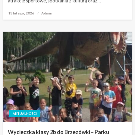
atrakcje sportowe, spotkania z kulturą oraz…
13 lutego, 2026
Opublikowane
Admin
w
AKTUALNOŚCI
Wycieczka klasy 2b do Brzezówki – Parku